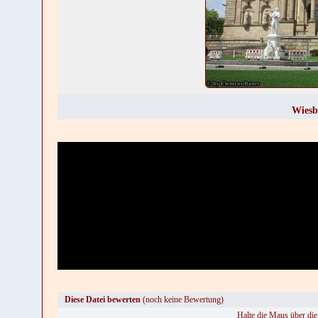
Wiesb
Diese Datei bewerten
(noch keine Bewertung)
Halte die Maus über di