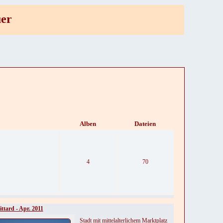
uer
Alben
Dateien
4
70
ittard - Apr. 2011
Stadt mit mittelalterlichem Marktplatz