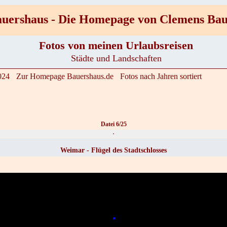
uershaus - Die Homepage von Clemens Ba
Fotos von meinen Urlaubsreisen
Städte und Landschaften
024
Zur Homepage Bauershaus.de
Fotos nach Jahren sortiert
Datei 6/25
Weimar - Flügel des Stadtschlosses